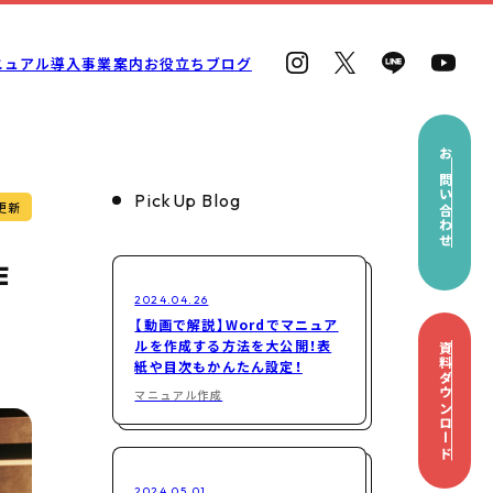
ニュアル導入
事業案内
お役立ちブログ
お問い合わせ
PickUp Blog
更新
作
2024.04.26
【動画で解説】Wordでマニュア
ルを作成する方法を大公開！表
資料ダウンロード
紙や目次もかんたん設定！
マニュアル作成
2024.05.01