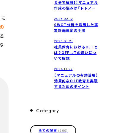
３分で解説！】マニュアル
作成の悩みは「トトノウ」
で解決！
ミに
2025.02.12
SWOT分析を活用した事
の
業計画策定の手順
迷
2025.01.21
な
社員教育におけるOJTと
は？OFF-JTの違いにつ
いて解説
2024.11.27
【マニュアルの有効活用】
効果的なOJT教育を実現
するためのポイント
Category
全ての記事
(100)