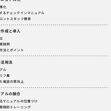
準化
するチェックインマニュアル
ロントスタッフ教育
の作成と導入
立
実践例
方法とポイント
ル活用法
アル
リフ集
た電話の質向上
ュアルの融合
るマニュアルの位置づけ
実践的トレーニング